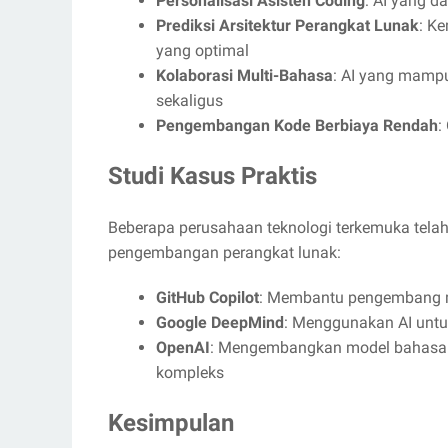
Personalisasi Asisten Coding
: AI yang d
Prediksi Arsitektur Perangkat Lunak
: K
yang optimal
Kolaborasi Multi-Bahasa
: AI yang mam
sekaligus
Pengembangan Kode Berbiaya Rendah
:
Studi Kasus Praktis
Beberapa perusahaan teknologi terkemuka tela
pengembangan perangkat lunak:
GitHub Copilot
: Membantu pengembang me
Google DeepMind
: Menggunakan AI untu
OpenAI
: Mengembangkan model bahasa
kompleks
Kesimpulan